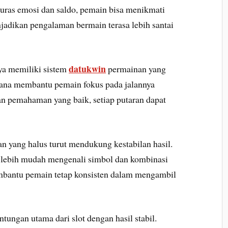
guras emosi dan saldo, pemain bisa menikmati
jadikan pengalaman bermain terasa lebih santai
datukwin
nya memiliki sistem
permainan yang
ana membantu pemain fokus pada jalannya
n pemahaman yang baik, setiap putaran dapat
n yang halus turut mendukung kestabilan hasil.
lebih mudah mengenali simbol dan kombinasi
mbantu pemain tetap konsisten dalam mengambil
tungan utama dari slot dengan hasil stabil.