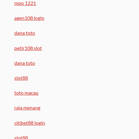
mpo 1221
agen108 login
dana toto
petir108 slot
dana toto
slot88
toto macau
raja menang
citibet88 login
slot88