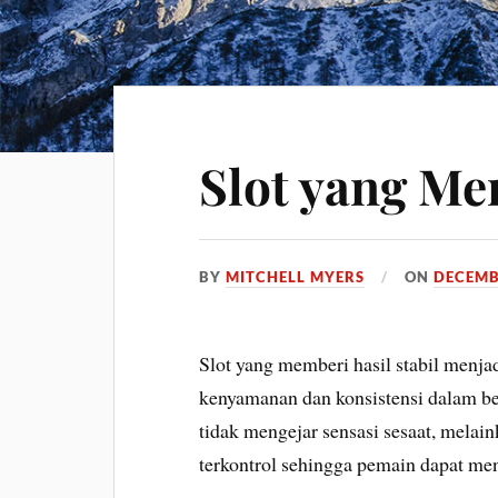
Slot yang Me
BY
MITCHELL MYERS
ON
DECEMB
Slot yang memberi hasil stabil menja
kenyamanan dan konsistensi dalam be
tidak mengejar sensasi sesaat, melai
terkontrol sehingga pemain dapat men