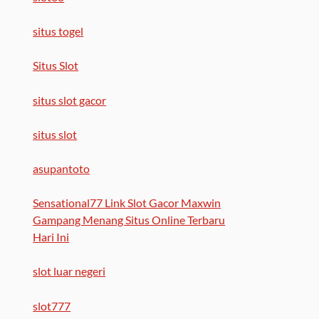
situs togel
Situs Slot
situs slot gacor
situs slot
asupantoto
Sensational77 Link Slot Gacor Maxwin
Gampang Menang Situs Online Terbaru
Hari Ini
slot luar negeri
slot777