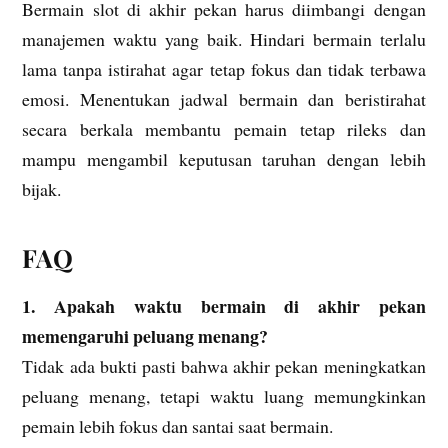
Bermain slot di akhir pekan harus diimbangi dengan
manajemen waktu yang baik. Hindari bermain terlalu
lama tanpa istirahat agar tetap fokus dan tidak terbawa
emosi. Menentukan jadwal bermain dan beristirahat
secara berkala membantu pemain tetap rileks dan
mampu mengambil keputusan taruhan dengan lebih
bijak.
FAQ
1. Apakah waktu bermain di akhir pekan
memengaruhi peluang menang?
Tidak ada bukti pasti bahwa akhir pekan meningkatkan
peluang menang, tetapi waktu luang memungkinkan
pemain lebih fokus dan santai saat bermain.