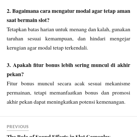
2. Bagaimana cara mengatur modal agar tetap aman
saat bermain slot?
Tetapkan batas harian untuk menang dan kalah, gunakan
taruhan sesuai kemampuan, dan hindari mengejar
kerugian agar modal tetap terkendali.
3. Apakah fitur bonus lebih sering muncul di akhir
pekan?
Fitur bonus muncul secara acak sesuai mekanisme
permainan, tetapi memanfaatkan bonus dan promosi
akhir pekan dapat meningkatkan potensi kemenangan.
PREVIOUS
The Role of Sound Effects in Slot Gameplay