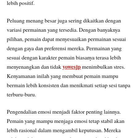
lebih positif.
Peluang menang besar juga sering dikaitkan dengan
variasi permainan yang tersedia. Dengan banyaknya
pilihan, pemain dapat menyesuaikan permainan sesuai
dengan gaya dan preferensi mereka. Permainan yang
sesuai dengan karakter pemain biasanya terasa lebih
yowesjp
menyenangkan dan tidak
menimbulkan stres.
Kenyamanan inilah yang membuat pemain mampu
bermain lebih konsisten dan menikmati setiap sesi tanpa
terburu-buru.
Pengendalian emosi menjadi faktor penting lainnya.
Pemain yang mampu menjaga emosi tetap stabil akan
lebih rasional dalam mengambil keputusan. Mereka