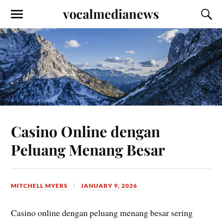
vocalmedianews
Casino Online dengan
Peluang Menang Besar
MITCHELL MYERS
JANUARY 9, 2026
Casino online dengan peluang menang besar sering