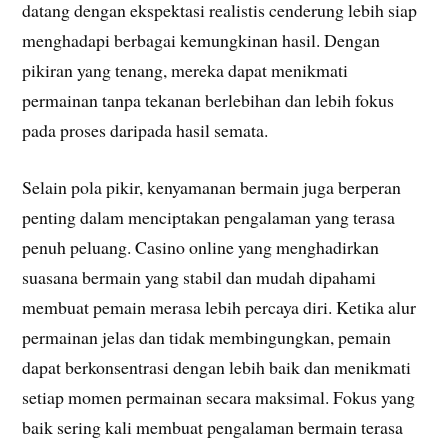
datang dengan ekspektasi realistis cenderung lebih siap
menghadapi berbagai kemungkinan hasil. Dengan
pikiran yang tenang, mereka dapat menikmati
permainan tanpa tekanan berlebihan dan lebih fokus
pada proses daripada hasil semata.
Selain pola pikir, kenyamanan bermain juga berperan
penting dalam menciptakan pengalaman yang terasa
penuh peluang. Casino online yang menghadirkan
suasana bermain yang stabil dan mudah dipahami
membuat pemain merasa lebih percaya diri. Ketika alur
permainan jelas dan tidak membingungkan, pemain
dapat berkonsentrasi dengan lebih baik dan menikmati
setiap momen permainan secara maksimal. Fokus yang
baik sering kali membuat pengalaman bermain terasa