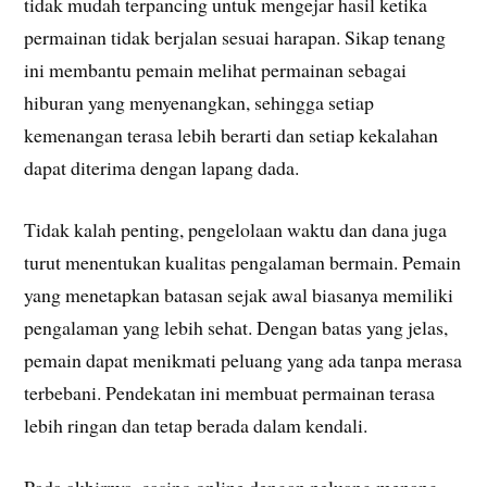
tidak mudah terpancing untuk mengejar hasil ketika
permainan tidak berjalan sesuai harapan. Sikap tenang
ini membantu pemain melihat permainan sebagai
hiburan yang menyenangkan, sehingga setiap
kemenangan terasa lebih berarti dan setiap kekalahan
dapat diterima dengan lapang dada.
Tidak kalah penting, pengelolaan waktu dan dana juga
turut menentukan kualitas pengalaman bermain. Pemain
yang menetapkan batasan sejak awal biasanya memiliki
pengalaman yang lebih sehat. Dengan batas yang jelas,
pemain dapat menikmati peluang yang ada tanpa merasa
terbebani. Pendekatan ini membuat permainan terasa
lebih ringan dan tetap berada dalam kendali.
Pada akhirnya, casino online dengan peluang menang