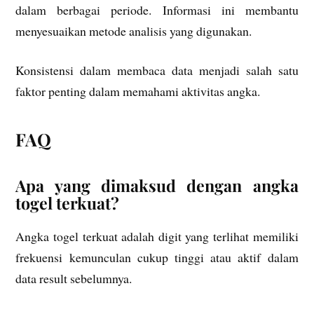
dalam berbagai periode. Informasi ini membantu
menyesuaikan metode analisis yang digunakan.
Konsistensi dalam membaca data menjadi salah satu
faktor penting dalam memahami aktivitas angka.
FAQ
Apa yang dimaksud dengan angka
togel terkuat?
Angka togel terkuat adalah digit yang terlihat memiliki
frekuensi kemunculan cukup tinggi atau aktif dalam
data result sebelumnya.