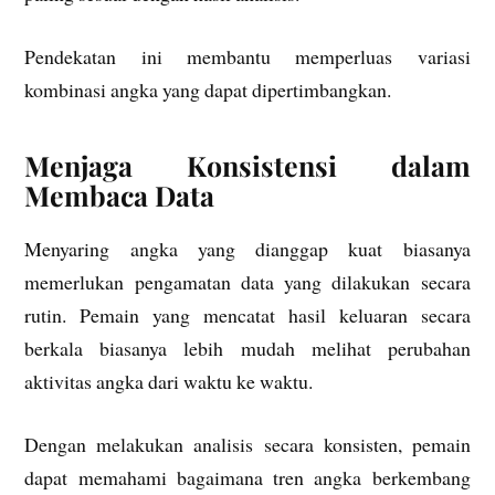
Pendekatan ini membantu memperluas variasi
kombinasi angka yang dapat dipertimbangkan.
Menjaga Konsistensi dalam
Membaca Data
Menyaring angka yang dianggap kuat biasanya
memerlukan pengamatan data yang dilakukan secara
rutin. Pemain yang mencatat hasil keluaran secara
berkala biasanya lebih mudah melihat perubahan
aktivitas angka dari waktu ke waktu.
Dengan melakukan analisis secara konsisten, pemain
dapat memahami bagaimana tren angka berkembang