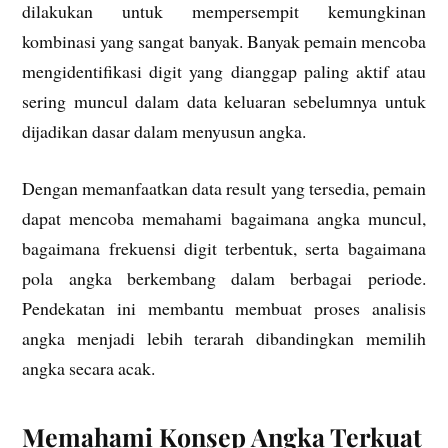
dilakukan untuk mempersempit kemungkinan
kombinasi yang sangat banyak. Banyak pemain mencoba
mengidentifikasi digit yang dianggap paling aktif atau
sering muncul dalam data keluaran sebelumnya untuk
dijadikan dasar dalam menyusun angka.
Dengan memanfaatkan data result yang tersedia, pemain
dapat mencoba memahami bagaimana angka muncul,
bagaimana frekuensi digit terbentuk, serta bagaimana
pola angka berkembang dalam berbagai periode.
Pendekatan ini membantu membuat proses analisis
angka menjadi lebih terarah dibandingkan memilih
angka secara acak.
Memahami Konsep Angka Terkuat