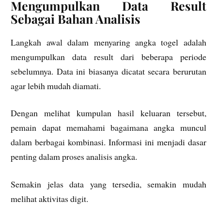
Mengumpulkan Data Result
Sebagai Bahan Analisis
Langkah awal dalam menyaring angka togel adalah
mengumpulkan data result dari beberapa periode
sebelumnya. Data ini biasanya dicatat secara berurutan
agar lebih mudah diamati.
Dengan melihat kumpulan hasil keluaran tersebut,
pemain dapat memahami bagaimana angka muncul
dalam berbagai kombinasi. Informasi ini menjadi dasar
penting dalam proses analisis angka.
Semakin jelas data yang tersedia, semakin mudah
melihat aktivitas digit.